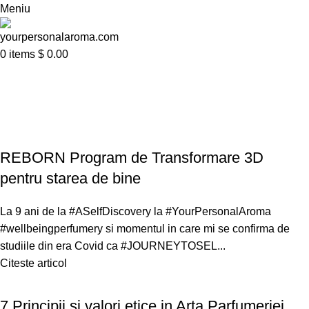
Meniu
0
items
$
0.00
Tag Archives: parfumuri
personalizate
REBORN Program de Transformare 3D
pentru starea de bine
La 9 ani de la #ASelfDiscovery la #YourPersonalAroma
#wellbeingperfumery si momentul in care mi se confirma de
studiile din era Covid ca #JOURNEYTOSEL...
Citeste articol
7 Principii si valori etice in Arta Parfumeriei