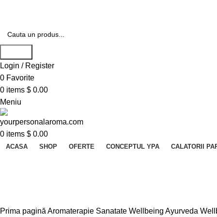
Transport gratuit pentru comenzi peste 400 lei
Search
Login / Register
0
Favorite
0
items
$
0.00
Meniu
0
items
$
0.00
ACASA
SHOP
OFERTE
CONCEPTUL YPA
CALATORII P
Bijuterii Indiene / Fashion
Prima pagină
Aromaterapie Sanatate Wellbeing
Ayurveda Well