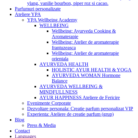
ylang, vanilie bourbon, piper roz si cacao.
Parfumuri personalizate
Ateliere YPA
YPA Wellbeing Academy
WELLBEING
Wellbeing: Ayurveda Cooking &
Aromaterapie
Wellbeing: Atelier de aromaterapie
frantuzeasca
Wellbeing: Atelier de aromaterapie
orientala
AYURVEDA HEALTH
HOLISTIC AYUR HEALTH & YOGA
AYURVEDA WOMAN Hormone
Balance
AYURVEDA WELLBEING &
MINDFULLNESS
AYUR HAPPINESS Ateliere de Fericire
Evenimente Corporate
Dezvoltare personala: Creatie parfum personalizat VIP
Experienta: Ateliere de creatie parfum (grup)
Blog
Press & Media
Contact
Languages