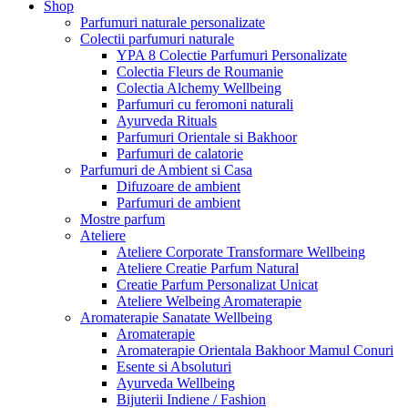
Shop
Parfumuri naturale personalizate
Colectii parfumuri naturale
YPA 8 Colectie Parfumuri Personalizate
Colectia Fleurs de Roumanie
Colectia Alchemy Wellbeing
Parfumuri cu feromoni naturali
Ayurveda Rituals
Parfumuri Orientale si Bakhoor
Parfumuri de calatorie
Parfumuri de Ambient si Casa
Difuzoare de ambient
Parfumuri de ambient
Mostre parfum
Ateliere
Ateliere Corporate Transformare Wellbeing
Ateliere Creatie Parfum Natural
Creatie Parfum Personalizat Unicat
Ateliere Welbeing Aromaterapie
Aromaterapie Sanatate Wellbeing
Aromaterapie
Aromaterapie Orientala Bakhoor Mamul Conuri
Esente si Absoluturi
Ayurveda Wellbeing
Bijuterii Indiene / Fashion