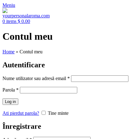
Meniu
0
items
$
0.00
Contul meu
Home
»
Contul meu
Autentificare
Nume utilizator sau adresă email
*
Parola
*
Log in
Ati pierdut parola?
Tine minte
Înregistrare