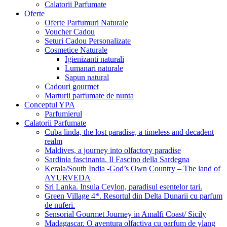
Calatorii Parfumate
Oferte
Oferte Parfumuri Naturale
Voucher Cadou
Seturi Cadou Personalizate
Cosmetice Naturale
Igienizanti naturali
Lumanari naturale
Sapun natural
Cadouri gourmet
Marturii parfumate de nunta
Conceptul YPA
Parfumierul
Calatorii Parfumate
Cuba linda, the lost paradise, a timeless and decadent
realm
Maldives, a journey into olfactory paradise
Sardinia fascinanta. Il Fascino della Sardegna
Kerala/South India -God’s Own Country – The land of
AYURVEDA
Sri Lanka. Insula Ceylon, paradisul esentelor tari.
Green Village 4*. Resortul din Delta Dunarii cu parfum
de nuferi.
Sensorial Gourmet Journey in Amalfi Coast/ Sicily
Madagascar. O aventura olfactiva cu parfum de ylang