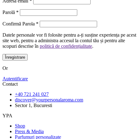
Adresă email
*
Parolă
*
Confirmă Parola
*
Datele personale vor fi folosite pentru a-ți susține experiența pe acest
site web, pentru a administra accesul la contul tău și pentru alte
scopuri descrise în
politică de confidențialitate
.
Înregistrare
Or
Autentificare
Contact
+40 721 241 027
discover@yourpersonalaroma.com
Sector 1, Bucuresti
YPA
Shop
Press & Media
Parfumuri personalizate