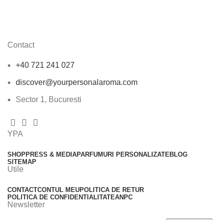
Contact
+40 721 241 027
discover@yourpersonalaroma.com
Sector 1, Bucuresti
YPA
SHOP
PRESS & MEDIA
PARFUMURI PERSONALIZATE
BLOG
SITEMAP
Utile
CONTACT
CONTUL MEU
POLITICA DE RETUR
POLITICA DE CONFIDENTIALITATE
ANPC
Newsletter