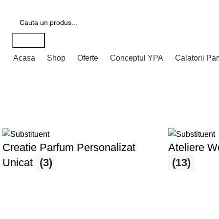
Transport gratuit pentru comenzi peste 400 lei
Search
Acasa
Shop
Oferte
Conceptul YPA
Calatorii Pa
Ateliere YPA
Creatie Parfum Personalizat
Ateliere W
Unicat
(3)
(13)