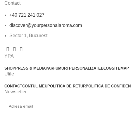
Contact
+40 721 241 027
discover@yourpersonalaroma.com
Sector 1, Bucuresti
YPA
SHOP
PRESS & MEDIA
PARFUMURI PERSONALIZATE
BLOG
SITEMAP
Utile
CONTACT
CONTUL MEU
POLITICA DE RETUR
POLITICA DE CONFIDEN
Newsletter