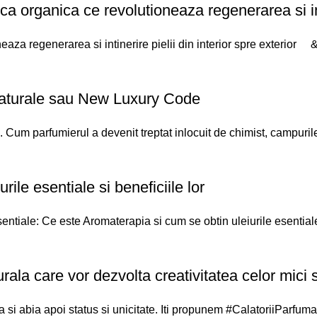
organica ce revolutioneaza regenerarea si intine
za regenerarea si intinerire pielii din interior spre exterior &
ei naturale sau New Luxury Code
Cum parfumierul a devenit treptat inlocuit de chimist, campurile 
ile esentiale si beneficiile lor
esentiale: Ce este Aromaterapia si cum se obtin uleiurile esential
rala care vor dezvolta creativitatea celor mici s
i abia apoi status si unicitate. Iti propunem #CalatoriiParfumat