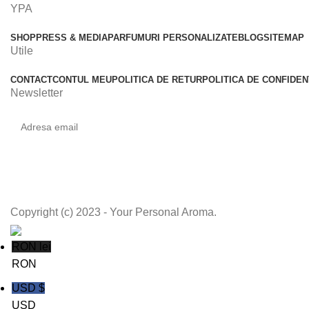
YPA
SHOP
PRESS & MEDIA
PARFUMURI PERSONALIZATE
BLOG
SITEMAP
Utile
CONTACT
CONTUL MEU
POLITICA DE RETUR
POLITICA DE CONFIDEN
Newsletter
Copyright (c) 2023 - Your Personal Aroma.
RON lei
RON
USD $
USD