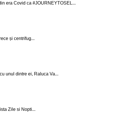
le din era Covid ca #JOURNEYTOSEL...
ece și centrifug...
 unul dintre ei, Raluca Va...
sta Zile si Nopti...