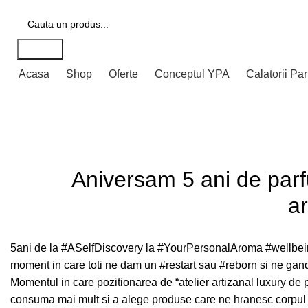
Transport gratuit pentru comenzi peste 400 lei
Search
Acasa
Shop
Oferte
Conceptul YPA
Calatorii Pa
Blog
Aniversam 5 ani de parfu
a
5ani de la
#ASelfDiscovery
la
#YourPersonalAroma
#wellbe
moment in care toti ne dam un
#restart
sau
#reborn
si ne gand
Momentul in care pozitionarea de “atelier artizanal luxury de
consuma mai mult si a alege produse care ne hranesc corpul si