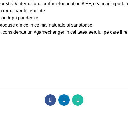
urist
si
#internationalperfumefoundation
#IPF
, cea mai importan
a urmatoarele tendinte:
nilor dupa pandemie
 produse din ce in ce mai naturale si sanatoase
nt considerate un
#gamechanger
in calitatea aerului pe care il r