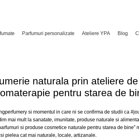
rfumate
Parfumuri personalizate
Ateliere YPA
Blog
C
merie naturala prin ateliere de
romaterapie pentru starea de bi
ingperfumery
si momentul in care ni se confirma de studii ca
#jo
im mai mult la sanatate, imunitate, produse naturale si aliment
 parfumuri si produse cosmetice naturale pentru starea de bine”
 pielea cat mai naturale, locale, artizanale.