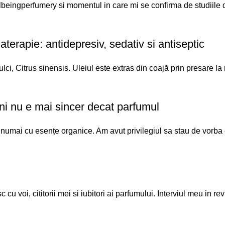
lbeingperfumery si momentul in care mi se confirma de studii
aterapie: antidepresiv, sedativ si antiseptic
ci, Citrus sinensis. Uleiul este extras din coajă prin presare la r
ni nu e mai sincer decat parfumul
umai cu esențe organice. Am avut privilegiul sa stau de vorba cu
 voi, cititorii mei si iubitori ai parfumului. Interviul meu in revi