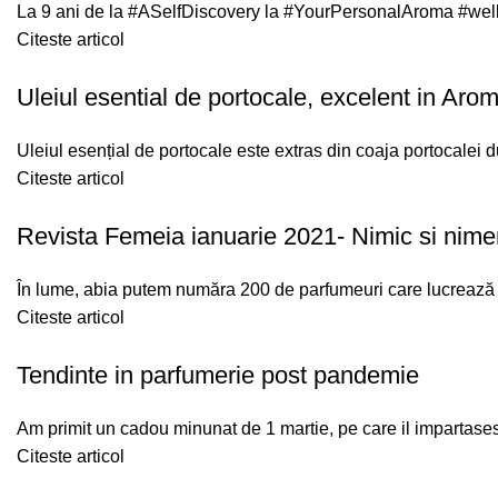
La 9 ani de la #ASelfDiscovery la #YourPersonalAroma #wel
Citeste articol
Uleiul esential de portocale, excelent in Arom
Uleiul esențial de portocale este extras din coaja portocalei dul
Citeste articol
Revista Femeia ianuarie 2021- Nimic si nime
În lume, abia putem număra 200 de parfumeuri care lucrează n
Citeste articol
Tendinte in parfumerie post pandemie
Am primit un cadou minunat de 1 martie, pe care il impartasesc cu
Citeste articol