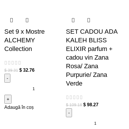
Set 9 x Mostre
SET CADOU ADA
ALCHEMY
KALEH BLISS
Collection
ELIXIR parfum +
cadou vin Zana
Rosa/ Zana
$
32.76
$
39.31
Purpurie/ Zana
Verde
Cantitate Set 9 x Mostre
ALCHEMY Collection
$
98.27
$
109.18
Adaugă în coș
Cantitate SET CADOU ADA
KALEH BLISS ELIXIR