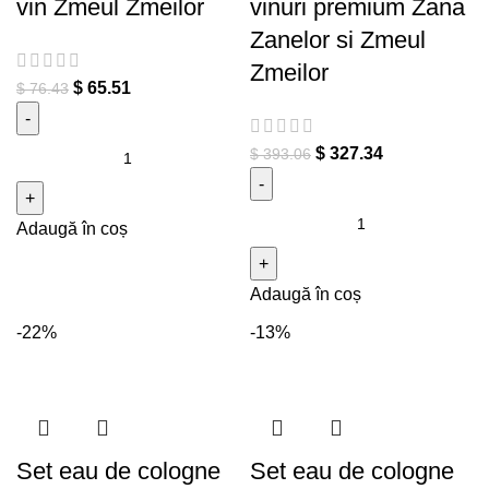
vin Zmeul Zmeilor
vinuri premium Zana
Zanelor si Zmeul
Zmeilor
$
65.51
$
76.43
Cantitate SET CADOU
$
327.34
$
393.06
Oudilicious - parfum cu
feromoni naturali pentru zmei
Cantitate SET CADOU
Adaugă în coș
+ cadou vin Zmeul Zmeilor
SURAA - royal attar of India I
Alchemy of Love + CADOU 2
Adaugă în coș
vinuri premium Zana Zanelor
si Zmeul Zmeilor
-22%
-13%
Set eau de cologne
Set eau de cologne