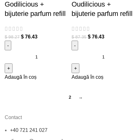
Godilicious +
Oudilicious +
bijuterie parfum refill
bijuterie parfum refill
$
76.43
$
76.43
$
98.27
$
87.35
Cantitate Set eau de cologne
Cantitate Set eau de cologne
Godilicious + bijuterie parfum
Oudilicious + bijuterie parfum
refill
refill
Adaugă în coș
Adaugă în coș
1
2
→
Contact
+40 721 241 027