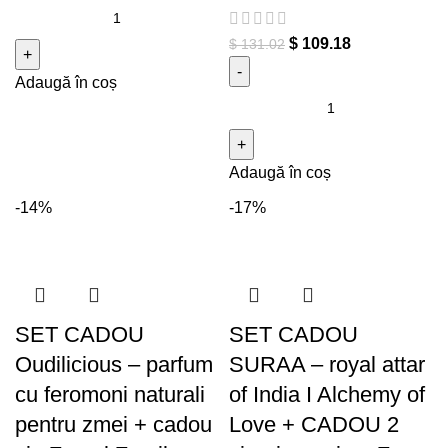
Cantitate SET cadou
Godilicious -parfum cu
$
109.18
$
131.02
feromoni naturali pentru zeite
Adaugă în coș
+ cadou vin Zana Zanelor
Cantitate SET cadou
Godilicious + Oudilicious
parfumuri pentru el si ea
Adaugă în coș
feromoni naturali + cadou vin
Zana Zanelor sau Zmeul
-14%
-17%
Zmeilor
SET CADOU
SET CADOU
Oudilicious – parfum
SURAA – royal attar
cu feromoni naturali
of India I Alchemy of
pentru zmei + cadou
Love + CADOU 2