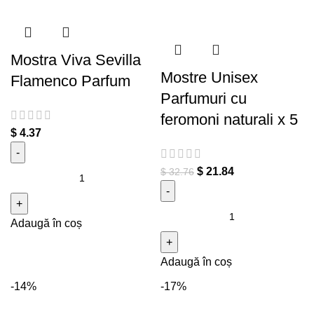
Mostra Viva Sevilla
Mostre Unisex
Flamenco Parfum
Parfumuri cu
feromoni naturali x 5
$
4.37
$
21.84
Cantitate Mostra Viva Sevilla
$
32.76
Flamenco Parfum
Cantitate Mostre Unisex
Adaugă în coș
Parfumuri cu feromoni
naturali x 5
Adaugă în coș
-14%
-17%