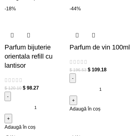
Gods(for him)
-18%
-44%
Parfum bijuterie
Parfum de vin 100ml
orientala refill cu
lantisor
$
109.18
$
196.53
Cantitate Parfum de vin
$
98.27
$
120.10
100ml
Cantitate Parfum bijuterie
Adaugă în coș
orientala refill cu lantisor
Adaugă în coș