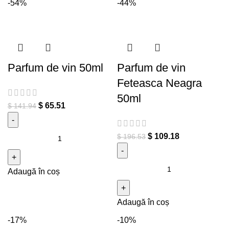
-54%
-44%
Parfum de vin 50ml
Parfum de vin
Feteasca Neagra
50ml
$
65.51
$
141.94
Cantitate Parfum de vin 50ml
$
109.18
$
196.53
Cantitate Parfum de vin
Adaugă în coș
Feteasca Neagra 50ml
Adaugă în coș
-17%
-10%