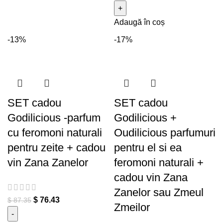
parfum + cadou vin Zana
Adaugă în coș
Rosa/ Zana Purpurie/ Zana
Verde
-13%
-17%
SET cadou
SET cadou
Godilicious -parfum
Godilicious +
cu feromoni naturali
Oudilicious parfumuri
pentru zeite + cadou
pentru el si ea
vin Zana Zanelor
feromoni naturali +
cadou vin Zana
Zanelor sau Zmeul
$
76.43
$
87.35
Zmeilor