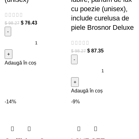
cu poezie (unisex),
include curelusa de
$
76.43
$
98.27
piele Brosnor Deluxe
Cantitate Divine Cannabis
Absinth Cocktail (unisex)
$
87.35
$
98.27
Adaugă în coș
Cantitate Divine Cannabis
Absinth. Cocktail de iubire,
parfum de lux cu poezie
Adaugă în coș
(unisex), include curelusa de
piele Brosnor Deluxe
-14%
-9%