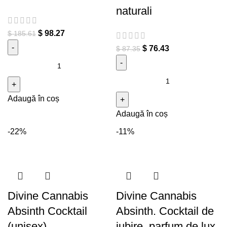
naturali
$
98.27
$
185.61
$
76.43
$
87.35
Cantitate ADA KALEH BLISS
ELIXIR I Alchemy of Dreams
Cantitate CUBANO
Collection
ALLEGRIA parfum unisex cu
Adaugă în coș
feromoni naturali
Adaugă în coș
-22%
-11%
Divine Cannabis
Divine Cannabis
Absinth Cocktail
Absinth. Cocktail de
(unisex)
iubire, parfum de lux