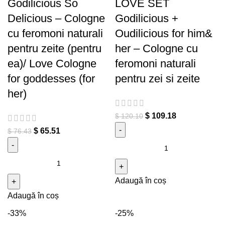
Godilicious So
LOVE SET
Delicious – Cologne
Godilicious +
cu feromoni naturali
Oudilicious for him&
pentru zeite (pentru
her – Cologne cu
ea)/ Love Cologne
feromoni naturali
for goddesses (for
pentru zei si zeite
her)
$
109.18
$
120.10
$
65.51
$
76.43
Cantitate LOVE SET
Godilicious + Oudilicious for
Cantitate Godilicious So
him& her - Cologne cu
Delicious - Cologne cu
Adaugă în coș
feromoni naturali pentru zei si
feromoni naturali pentru zeite
zeite
Adaugă în coș
(pentru ea)/ Love Cologne for
goddesses (for her)
-33%
-25%