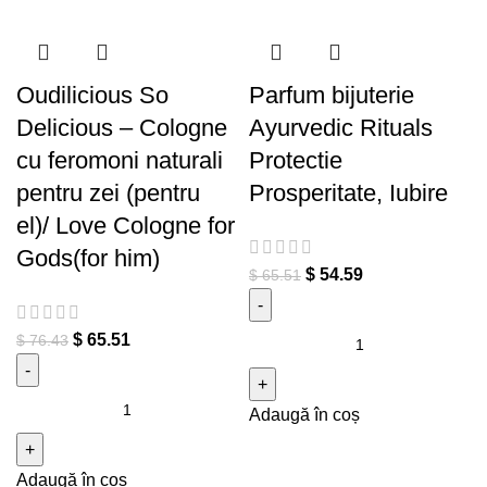
Oudilicious So
Parfum bijuterie
Delicious – Cologne
Ayurvedic Rituals
cu feromoni naturali
Protectie
pentru zei (pentru
Prosperitate, Iubire
el)/ Love Cologne for
Gods(for him)
$
54.59
$
65.51
Cantitate Parfum bijuterie
$
65.51
$
76.43
Ayurvedic Rituals Protectie
Prosperitate, Iubire
Cantitate Oudilicious So
Adaugă în coș
Delicious - Cologne cu
feromoni naturali pentru zei
Adaugă în coș
(pentru el)/ Love Cologne for