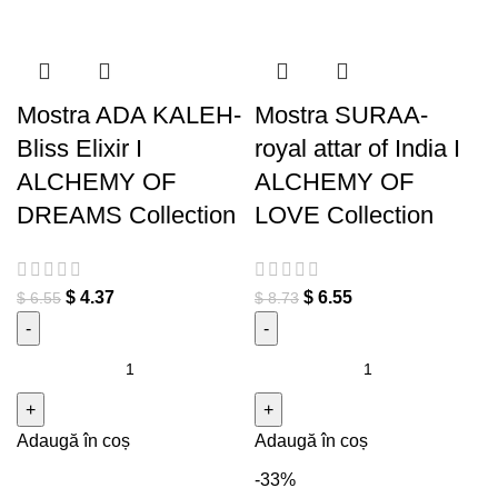
Mostra ADA KALEH-
Mostra SURAA-
Bliss Elixir I
royal attar of India I
ALCHEMY OF
ALCHEMY OF
DREAMS Collection
LOVE Collection
$
4.37
$
6.55
$
6.55
$
8.73
Cantitate Mostra ADA
Cantitate Mostra SURAA-
KALEH- Bliss Elixir I
royal attar of India I
ALCHEMY OF DREAMS
ALCHEMY OF LOVE
Adaugă în coș
Adaugă în coș
Collection
Collection
-33%