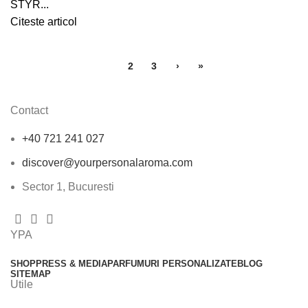
STYR...
Citeste articol
1
2
3
›
»
Contact
+40 721 241 027
discover@yourpersonalaroma.com
Sector 1, Bucuresti
YPA
SHOP
PRESS & MEDIA
PARFUMURI PERSONALIZATE
BLOG
SITEMAP
Utile