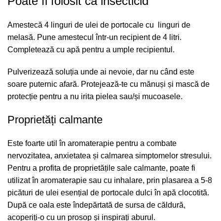
Poate fi folosit ca insecticid
Amestecă 4 linguri de ulei de portocale cu linguri de
melasă. Pune amestecul într-un recipient de 4 litri.
Completează cu apă pentru a umple recipientul.
Pulverizează soluția unde ai nevoie, dar nu când este
soare puternic afară. Protejează-te cu mănuși și mască de
protecție pentru a nu irita pielea sau/și mucoasele.
Proprietăți calmante
Este foarte util în aromaterapie pentru a combate
nervozitatea, anxietatea și calmarea simptomelor stresului.
Pentru a profita de proprietățile sale calmante, poate fi
utilizat în aromaterapie sau cu inhalare, prin plasarea a 5-8
picături de ulei esențial de portocale dulci în apă clocotită.
După ce oala este îndepărtată de sursa de căldură,
acoperiți-o cu un prosop și inspirați aburul.