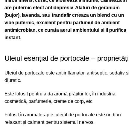
miros intens, curat, ce aibereaza simturile, calmeaza si
are puternic efect antidepresiv. Alaturi de geranium
(bujor), lavanda, sau trandafir crreaza un blend cu un
vibe puternic, excelent pentru parfumul de ambient
antimicrobian, ce curata aerul ambientului si il purifica
instant.
Uleiul esențial de portocale – proprietăți
Uleiul de portocale este antiinflamator, antiseptic, sedativ și
diuretic.
Este folosit pentru a da aromă prăjiturilor, în industria
cosmetică, parfumerie, creme de corp, etc.
Folosit în aromaterapie, uleiul de portocale este un bun
relaxant și calmant pentru sistemul nervos.