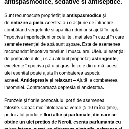
antispasmodice, sedative si antiseptice.
Sunt recunoscute proprietățile
antispasmodice
și
de
netezire a pielii
. Acestea au o acțiune de întinerire
combătând vergeturile și apariția ridurilor și ajută în lupta
împotriva imperfecțiunilor celulitei, mai ales în cazul în care
semnele retenției de apă sunt ușoare. Este de asemenea,
recomandat împotriva tensiunii musculare. Uleiului esențial
de portocale dulci, i s-au atribuit proprietăți
astringente
,
excelente împotriva părului gras. În cele din urmă, acest
ulei esențial poate ajuta în combaterea aspectul
acneei.
Antidepresiv și relaxant
– Ajută la combaterea
insomniei. Contracarează depresia si anxietatea.
Frunzele și florile portocalului pot fi de asemenea
folosite. Copac mic întotdeauna verde (5-10 m înălțime),
portocalul produce
flori albe și parfumate, din care se
obtine un ulei pretios de Neroli, esenta parfumanta cu