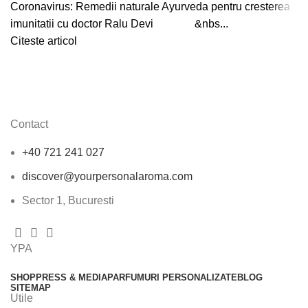
Coronavirus: Remedii naturale Ayurveda pentru cresterea
imunitatii cu doctor Ralu Devi &nbs...
Citeste articol
Contact
+40 721 241 027
discover@yourpersonalaroma.com
Sector 1, Bucuresti
YPA
SHOP
PRESS & MEDIA
PARFUMURI PERSONALIZATE
BLOG
SITEMAP
Utile