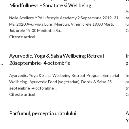
e
Mindfullness – Sanatate si Wellbeing
r
Am
in
Noile Ateliere YPA Lifestyle Academy 2 Septembrie 2019- 31
t
Mai 2020 Ayuryoga Luni , Miercuri, Vineri orele 19:00 Marti,
lu
Joi, orele 19:00 Meditatie Sa...
Ci
Citeste articol
Ayurvedic, Yoga & Salsa Wellbeing Retreat
I
28septembrie- 4 octombrie
personal
C
Ayurvedic, Yoga & Salsa Wellbeing Retreat Program Sensorial
In
Wellbeing: Ayurvedic Food (vegetarian), Detox & Salsa 28
pa
septembrie -4 octombrie ...
tr
Citeste articol
Ci
Parfumul, perceptia urâtulului
A
Y