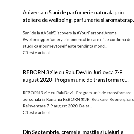
Aniversam 5 ani de parfumerie naturala prin
ateliere de wellbeing, parfumerie si aromaterap
pentru starea de bine
5ani de la #ASelfDiscovery la #YourPersonalAroma
#wellbeingperfumery si momentul in care ni se confirma de
studii ca #journeytoself este tendinta mond...
Citeste articol
REBORN 3 zile cu RaluDevi in Jurilovca 7-9
august 2020- Program unic de transformare
personala in Romania
REBORN 3 zile cu RaluDevi - Program unic de transformare
personala in Romania REBORN ®3R: Relaxare, Reenergizare
Reinventare 7-9 august 2020, Delta...
Citeste articol
Din Septembrie, cremele, mastile si uleiurile