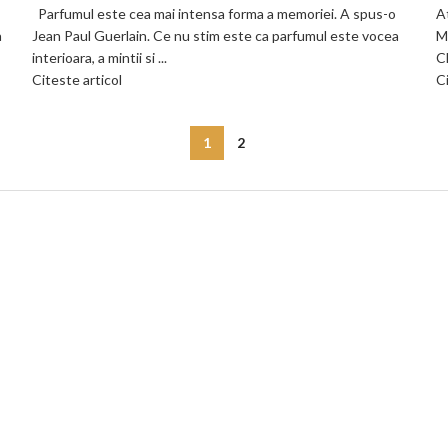
Parfumul este cea mai intensa forma a memoriei. A spus-o
A
a
Jean Paul Guerlain. Ce nu stim este ca parfumul este vocea
M
interioara, a mintii si ...
C
Citeste articol
Ci
1
2