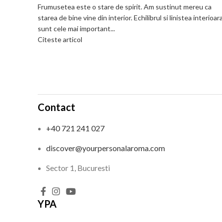
Frumusetea este o stare de spirit. Am sustinut mereu ca
starea de bine vine din interior. Echilibrul si linistea interioar
sunt cele mai important...
Citeste articol
Contact
+40 721 241 027
discover@yourpersonalaroma.com
Sector 1, Bucuresti
YPA