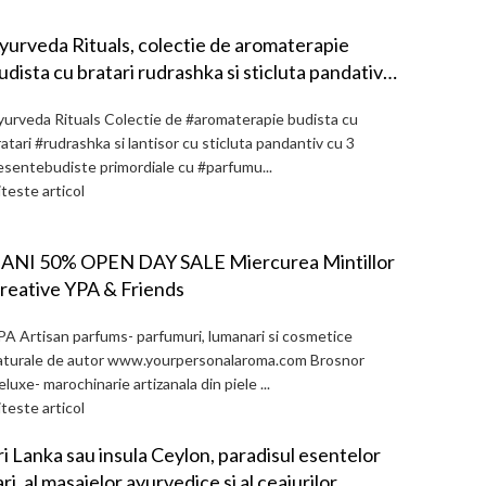
yurveda Rituals, colectie de aromaterapie
udista cu bratari rudrashka si sticluta pandativ
u parfum esenta pentru Protectie, Iubire si
yurveda Rituals Colectie de #aromaterapie budista cu
rosperitate
atari #rudrashka si lantisor cu sticluta pandantiv cu 3
esentebudiste primordiale cu #parfumu...
teste articol
 ANI 50% OPEN DAY SALE Miercurea Mintillor
reative YPA & Friends
PA Artisan parfums- parfumuri, lumanari si cosmetice
aturale de autor www.yourpersonalaroma.com Brosnor
luxe- marochinarie artizanala din piele ...
teste articol
ri Lanka sau insula Ceylon, paradisul esentelor
ari, al masajelor ayurvedice si al ceaiurilor