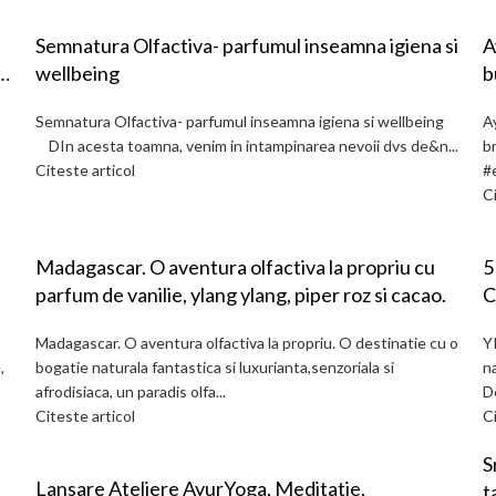
Semnatura Olfactiva- parfumul inseamna igiena si
A
ie
wellbeing
b
c
Semnatura Olfactiva- parfumul inseamna igiena si wellbeing
A
P
DIn acesta toamna, venim in intampinarea nevoii dvs de&n...
br
Citeste articol
#
Ci
Madagascar. O aventura olfactiva la propriu cu
5
parfum de vanilie, ylang ylang, piper roz si cacao.
C
Madagascar. O aventura olfactiva la propriu. O destinatie cu o
Y
,
bogatie naturala fantastica si luxurianta,senzoriala si
n
afrodisiaca, un paradis olfa...
De
Citeste articol
Ci
S
Lansare Ateliere AyurYoga, Meditatie,
t