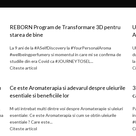
REBORN Program de Transformare 3D pentru
U
starea de bine
A
La 9 ani de la #ASelfDiscovery la #YourPersonalAroma
Ul
#wellbeingperfumery si momentul in care mi se confirma de
du
studiile din era Covid ca #JOURNEYTOSEL...
la
Citeste articol
Ci
u
Ce este Aromaterapia si adevarul despre uleiurile
3
esentiale si beneficiile lor
c
i
ă
M-ati intrebat multi dintre voi despre Aromaterapie si uleiuri
P
ba
esentiale: Ce este Aromaterapia si cum se obtin uleiurile
in
esentiale ? Care este...
#
Citeste articol
Ci