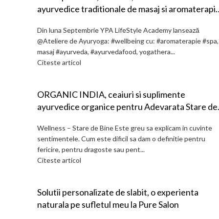
ayurvedice traditionale de masaj si aromaterapi
SPA sunt disponibile in eshopul si atelierul YPA d
Din luna Septembrie YPA LifeStyle Academy lansează
Bucuresti cu livrare in toata tara
@Ateliere de Ayuryoga: #wellbeing cu: #aromaterapie #spa,
masaj #ayurveda, #ayurvedafood, yogathera...
Citeste articol
ORGANIC INDIA, ceaiuri si suplimente
ayurvedice organice pentru Adevarata Stare de
Bine
Wellness – Stare de Bine Este greu sa explicam in cuvinte
sentimentele. Cum este dificil sa dam o definitie pentru
fericire, pentru dragoste sau pent...
Citeste articol
Solutii personalizate de slabit, o experienta
naturala pe sufletul meu la Pure Salon