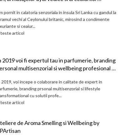
afinate
 pornit in calatoria senzoriala in insula Sri Lanka cu gandul la
aramul vechi al Ceylonului britanic, mirosind a condimente
xuriante si ceaiur...
teste articol
n 2019 voi fi expertul tau in parfumerie, branding
 multisenzorial si wellbeing profesional la
osmobeauty
 2019, voi incepe o colaborare in calitate de expert in
rfumerie, branding prsonal multisenzorial si lifestyle
ansformational cu solutii profe...
teste articol
teliere de Aroma Smelling si Wellbeing by
PArtisan