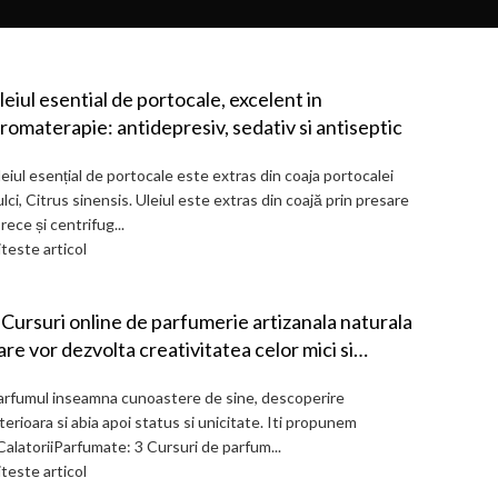
leiul esential de portocale, excelent in
romaterapie: antidepresiv, sedativ si antiseptic
eiul esențial de portocale este extras din coaja portocalei
lci, Citrus sinensis. Uleiul este extras din coajă prin presare
 rece și centrifug...
teste articol
 Cursuri online de parfumerie artizanala naturala
are vor dezvolta creativitatea celor mici si
maginatia celor mari.
arfumul inseamna cunoastere de sine, descoperire
terioara si abia apoi status si unicitate. Iti propunem
CalatoriiParfumate: 3 Cursuri de parfum...
teste articol