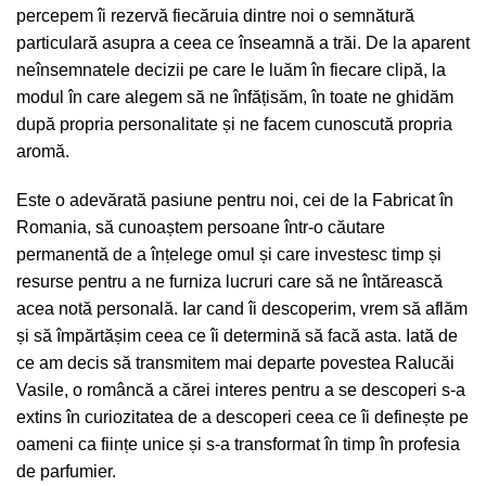
percepem îi rezervă fiecăruia dintre noi o semnătură
particulară asupra a ceea ce înseamnă a trăi. De la aparent
neînsemnatele decizii pe care le luăm în fiecare clipă, la
modul în care alegem să ne înfățisăm, în toate ne ghidăm
după propria personalitate și ne facem cunoscută propria
aromă.
Este o adevărată pasiune pentru noi, cei de la Fabricat în
Romania, să cunoaștem persoane într-o căutare
permanentă de a înțelege omul și care investesc timp și
resurse pentru a ne furniza lucruri care să ne întărească
acea notă personală. Iar cand îi descoperim, vrem să aflăm
și să împărtășim ceea ce îi determină să facă asta. Iată de
ce am decis să transmitem mai departe povestea Ralucăi
Vasile, o româncă a cărei interes pentru a se descoperi s-a
extins în curiozitatea de a descoperi ceea ce îi definește pe
oameni ca ființe unice și s-a transformat în timp în profesia
de parfumier.