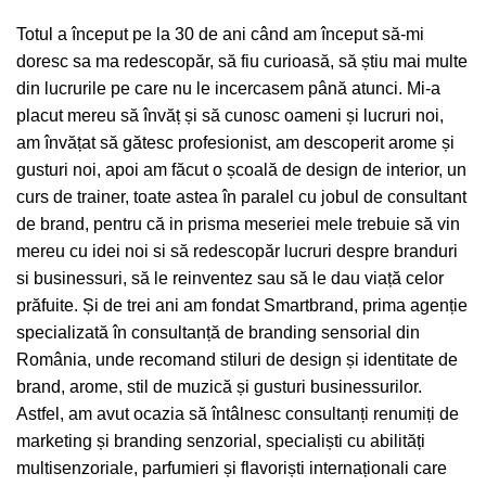
Totul a început pe la 30 de ani când am început să-mi
doresc sa ma redescopăr, să fiu curioasă, să știu mai multe
din lucrurile pe care nu le incercasem până atunci. Mi-a
placut mereu să învăț și să cunosc oameni și lucruri noi,
am învățat să gătesc profesionist, am descoperit arome și
gusturi noi, apoi am făcut o școală de design de interior, un
curs de trainer, toate astea în paralel cu jobul de consultant
de brand, pentru că in prisma meseriei mele trebuie să vin
mereu cu idei noi si să redescopăr lucruri despre branduri
si businessuri, să le reinventez sau să le dau viață celor
prăfuite. Și de trei ani am fondat Smartbrand, prima agenție
specializată în consultanță de branding sensorial din
România, unde recomand stiluri de design și identitate de
brand, arome, stil de muzică și gusturi businessurilor.
Astfel, am avut ocazia să întâlnesc consultanți renumiți de
marketing și branding senzorial, specialiști cu abilități
multisenzoriale, parfumieri și flavoriști internaționali care