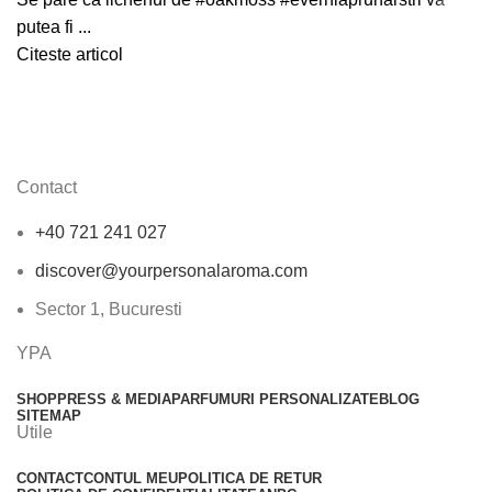
putea fi ...
Citeste articol
Contact
+40 721 241 027
discover@yourpersonalaroma.com
Sector 1, Bucuresti
YPA
SHOP
PRESS & MEDIA
PARFUMURI PERSONALIZATE
BLOG
SITEMAP
Utile
CONTACT
CONTUL MEU
POLITICA DE RETUR