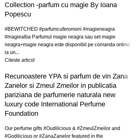
Collection -parfum cu magie By Ioana
Popescu
#BEWITCHED #parfumcuferomoni #magieneagra
#magiealba Parfumul magie neagra sau set magie
neagra+magie neagra este disponibil pe comanda online
la un...
Citeste articol
Recunoastere YPA si parfum de vin Zana
Zanelor si Zmeul Zmeilor in publicatia
pariziana de parfumerie naturala new
luxury code International Perfume
Foundation
Our perfume gifts #Oudilicious & #ZmeulZmeilor and
#Godilicious or #ZanaZanelor featured in the