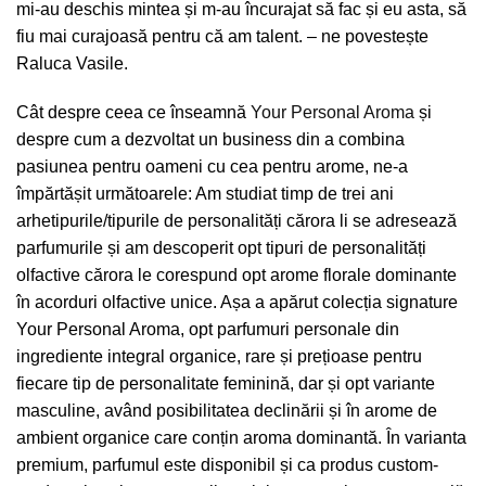
mi-au deschis mintea și m-au încurajat să fac și eu asta, să
fiu mai curajoasă pentru că am talent. – ne povestește
Raluca Vasile.
Cât despre ceea ce înseamnă
Your Personal Aroma
și
despre cum a dezvoltat un business din a combina
pasiunea pentru oameni cu cea pentru arome, ne-a
împărtășit următoarele: Am studiat timp de trei ani
arhetipurile/tipurile de personalități cărora li se adresează
parfumurile și am descoperit opt tipuri de personalități
olfactive cărora le corespund opt arome florale dominante
în acorduri olfactive unice. Așa a apărut colecția signature
Your Personal Aroma, opt parfumuri personale din
ingrediente integral organice, rare și prețioase pentru
fiecare tip de personalitate feminină, dar și opt variante
masculine, având posibilitatea declinării și în arome de
ambient organice care conțin aroma dominantă. În varianta
premium, parfumul este disponibil și ca produs custom-