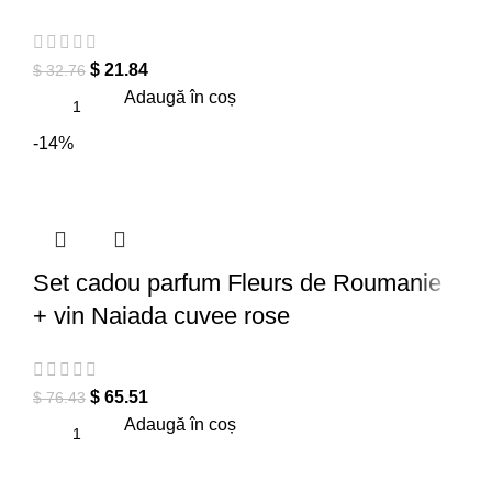
$
21.84
$
32.76
Adaugă în coș
-14%
Set cadou parfum Fleurs de Roumanie
+ vin Naiada cuvee rose
$
65.51
$
76.43
Adaugă în coș