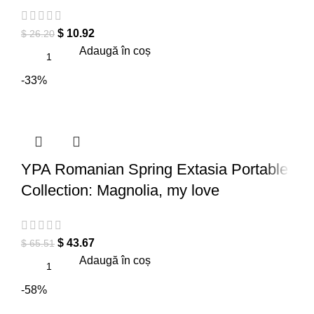
$
10.92
$
26.20
Adaugă în coș
-33%
YPA Romanian Spring Extasia Portable
Collection: Magnolia, my love
$
43.67
$
65.51
Adaugă în coș
-58%