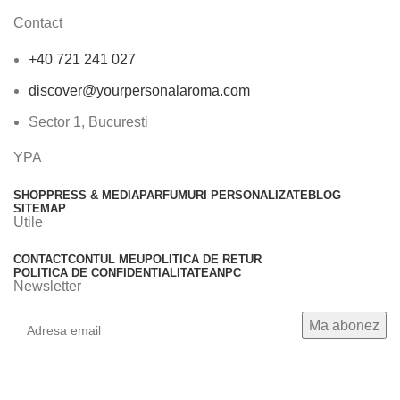
Contact
+40 721 241 027
discover@yourpersonalaroma.com
Sector 1, Bucuresti
YPA
SHOP
PRESS & MEDIA
PARFUMURI PERSONALIZATE
BLOG
SITEMAP
Utile
CONTACT
CONTUL MEU
POLITICA DE RETUR
POLITICA DE CONFIDENTIALITATE
ANPC
Newsletter