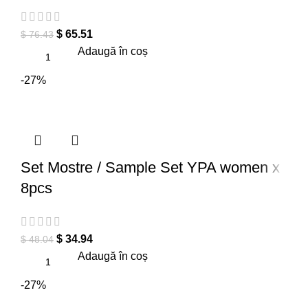
$
65.51
$
76.43
Adaugă în coș
-27%
Set Mostre / Sample Set YPA women x
8pcs
$
34.94
$
48.04
Adaugă în coș
-27%