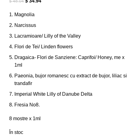
$
34.94
$
48.04
Magnolia
Narcissus
Lacramioare/ Lilly of the Valley
Flori de Tei/ Linden flowers
Dragaica- Flori de Sanziene: Caprifoi/ Honey, me x
1ml
Paeonia, bujor romanesc cu extract de bujor, liliac si
trandafir
Imperial White Lilly of Danube Delta
Fresia No8.
8 mostre x 1ml
În stoc