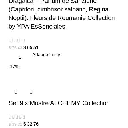
Dragaica – Parfum de Sanziene
(Caprifori, cimbrisor salbatic, Regina
Noptii). Fleurs de Roumanie Collection
by YPA EsSenciales.
$
65.51
$
76.43
Adaugă în coș
-17%
Set 9 x Mostre ALCHEMY Collection
$
32.76
$
39.31