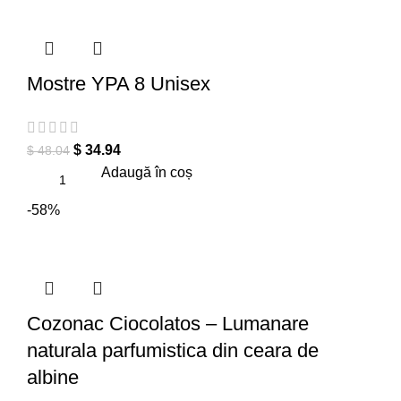
Mostre YPA 8 Unisex
$
34.94
$
48.04
Adaugă în coș
-58%
Cozonac Ciocolatos – Lumanare
naturala parfumistica din ceara de
albine