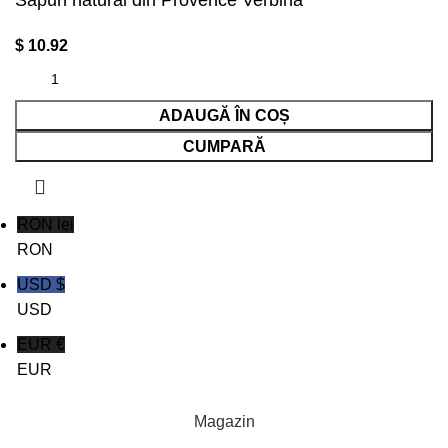
Sapun natural din Provence Verbina
$
10.92
ADAUGĂ ÎN COȘ
CUMPARĂ
RON lei
RON
USD $
USD
EUR €
EUR
Magazin