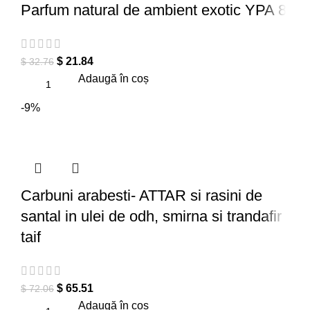
Parfum natural de ambient exotic YPA 8
$
21.84
$
32.76
Adaugă în coș
-9%
Carbuni arabesti- ATTAR si rasini de
santal in ulei de odh, smirna si trandafir
taif
$
65.51
$
72.06
Adaugă în coș