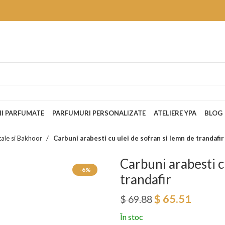
II PARFUMATE
PARFUMURI PERSONALIZATE
ATELIERE YPA
BLOG
tale si Bakhoor
Carbuni arabesti cu ulei de sofran si lemn de trandafir
Carbuni arabesti c
-6%
trandafir
$
65.51
$
69.88
În stoc