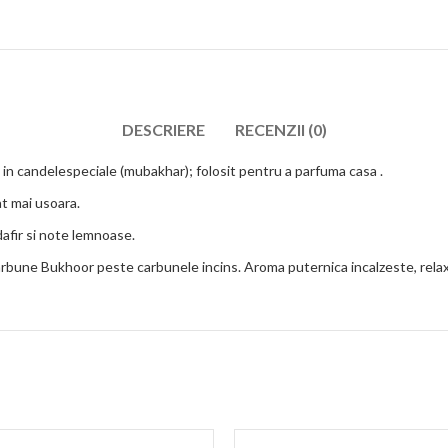
DESCRIERE
RECENZII (0)
 in candelespeciale (mubakhar); folosit pentru a parfuma casa .
at mai usoara.
afir si note lemnoase.
carbune Bukhoor peste carbunele incins. Aroma puternica incalzeste, rela