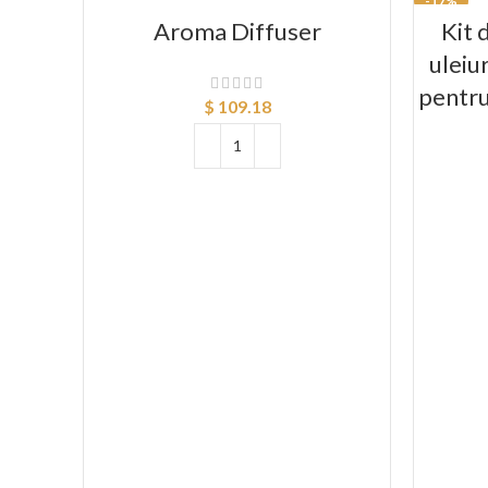
-17%
Aroma Diffuser
Kit 
uleiu
pentru
$
109.18
ADAUGĂ ÎN COȘ