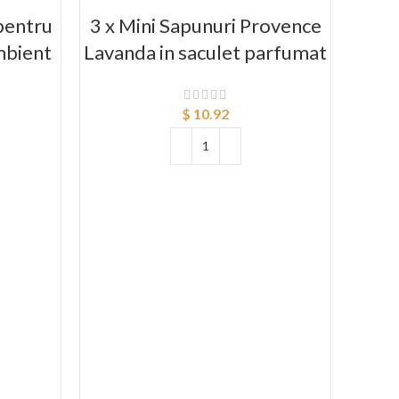
-17%
pentru
3 x Mini Sapunuri Provence
Kit
mbient
Lavanda in saculet parfumat
f
e
sanat
$
10.92
ADAUGĂ ÎN COȘ