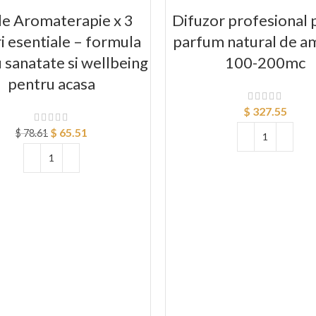
de Aromaterapie x 3
Difuzor profesional 
ri esentiale – formula
parfum natural de a
 sanatate si wellbeing
100-200mc
pentru acasa
$
327.55
$
65.51
$
78.61
ADAUGĂ ÎN COȘ
ADAUGĂ ÎN COȘ