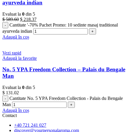
ayurveda indian
Evaluat la
0
din 5
$
589.60
$
218.37
Cantitate '-70% Pachet Promo: 10 sedinte masaj traditional
ayurveda indian
Adaugă în coș
Vezi rapid
Adaugă la favorite
No. 5 YPA Freedom Collection – Palais du Bengale
Man
Evaluat la
0
din 5
$
131.02
Cantitate No. 5 YPA Freedom Collection - Palais du Bengale
Man
Adaugă în coș
Contact
+40 721 241 027
discover@yourpersonalaroma.com