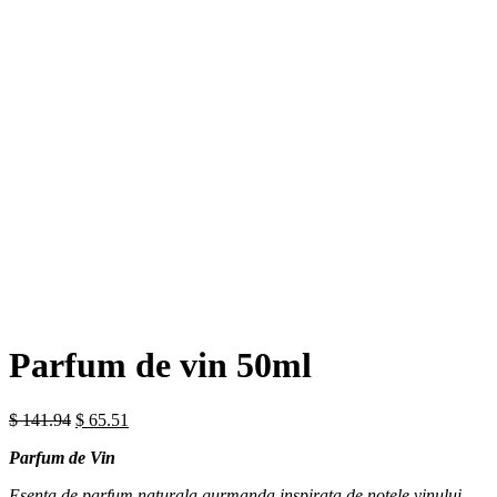
Mareste imaginea
Parfum de vin 50ml
$
141.94
$
65.51
Parfum de Vin
Esenta de parfum naturala gurmanda inspirata de notele vinului