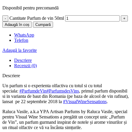
Disponibil pentru precomandă
Cantitate Parfum de vin 50ml
Adaugă în coș
Cumpară
WhatsApp
Telefon
Adaugă la favorite
Descriere
Recenzii (0)
Descriere
Un parfum si o experienta olfactiva cu totul si cu totul
speciala:
#ParfumdeVin
#ParfumsdesVins
, primul parfum disponibil
si in varianta de baut din Romania (pe baza de alcool de vin rafinat),
lansat pe 22 septembrie 2018 la
#VisualWineSensations
.
Raluca Vasile, a.k.a YPA Artisan Parfums by Raluca Vasile, special
pentru Visual Wine Sensations a pregătit un concept uni
c „Parfum
de Vin”, un parfum gurmand inspirat de notele și arome vinurilor și
un ritual olfactiv ce vă va încânta simțurile.