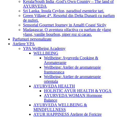
Kerala/South India -God’s Own Country – The land of
AYURVEDA
Sri Lanka. Insula Ceylon, paradisul esentelor tari.
Green Village 4*. Resortul din Delta Dunarii cu parfum
de nuferi.
Sensorial Gourmet Journey in Amalfi Coast/ Sicily
Madagascar. O aventura olfactiva cu parfum de ylang
ylang, vanilie bourbon, piper roz si cacao.
Parfumuri personalizate
Ateliere YPA
YPA Wellbeing Academy
WELLBEING
Wellbeing: Ayurveda Cooking &
Aromaterapie
Wellbeing: Atelier de aromaterapie
frantuzeasca
Wellbeing: Atelier de aromaterapie
orientala
AYURVEDA HEALTH
HOLISTIC AYUR HEALTH & YOGA
AYURVEDA WOMAN Hormone
Balance
AYURVEDA WELLBEING &
MINDFULLNESS
AYUR HAPPINESS Ateliere de Fericire