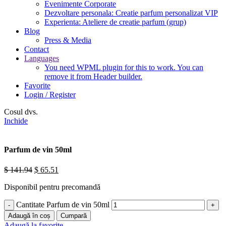
Evenimente Corporate
Dezvoltare personala: Creatie parfum personalizat VIP
Experienta: Ateliere de creatie parfum (grup)
Blog
Press & Media
Contact
Languages
You need WPML plugin for this to work. You can
remove it from Header builder.
Favorite
Login / Register
Cosul dvs.
Inchide
Parfum de vin 50ml
$
141.94
$
65.51
Disponibil pentru precomandă
Cantitate Parfum de vin 50ml
Adaugă în coș
Cumpară
Adaugă la favorite