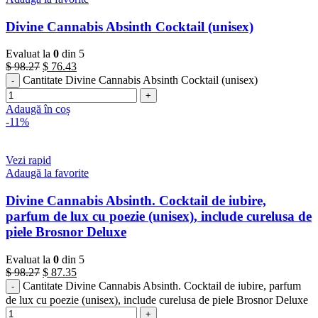
Divine Cannabis Absinth Cocktail (unisex)
Evaluat la
0
din 5
$
98.27
$
76.43
Cantitate Divine Cannabis Absinth Cocktail (unisex)
Adaugă în coș
-11%
Vezi rapid
Adaugă la favorite
Divine Cannabis Absinth. Cocktail de iubire,
parfum de lux cu poezie (unisex), include curelusa de
piele Brosnor Deluxe
Evaluat la
0
din 5
$
98.27
$
87.35
Cantitate Divine Cannabis Absinth. Cocktail de iubire, parfum
de lux cu poezie (unisex), include curelusa de piele Brosnor Deluxe