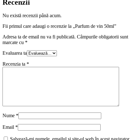
Recenzii
Nu există recenzii până acum.
Fii primul care adaugi o recenzie la „Parfum de vin 50ml”
Adresa ta de email nu va fi publicată.
Câmpurile obligatorii sunt
marcate cu
*
Evaluarea ta
Recenzia ta
*
Nume
*
Email
*
Salvează-mi numele, emailul și site-ul web în acest navigator