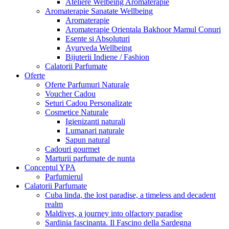
Ateliere Welbeing Aromaterapie
Aromaterapie Sanatate Wellbeing
Aromaterapie
Aromaterapie Orientala Bakhoor Mamul Conuri
Esente si Absoluturi
Ayurveda Wellbeing
Bijuterii Indiene / Fashion
Calatorii Parfumate
Oferte
Oferte Parfumuri Naturale
Voucher Cadou
Seturi Cadou Personalizate
Cosmetice Naturale
Igienizanti naturali
Lumanari naturale
Sapun natural
Cadouri gourmet
Marturii parfumate de nunta
Conceptul YPA
Parfumierul
Calatorii Parfumate
Cuba linda, the lost paradise, a timeless and decadent
realm
Maldives, a journey into olfactory paradise
Sardinia fascinanta. Il Fascino della Sardegna