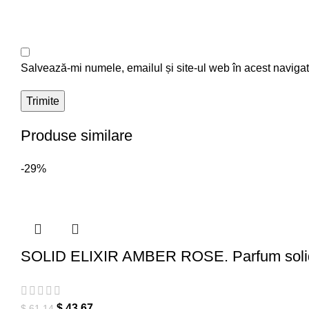
Salvează-mi numele, emailul și site-ul web în acest navigat
Produse similare
-29%
SOLID ELIXIR AMBER ROSE. Parfum solid org
$
43.67
$
61.14