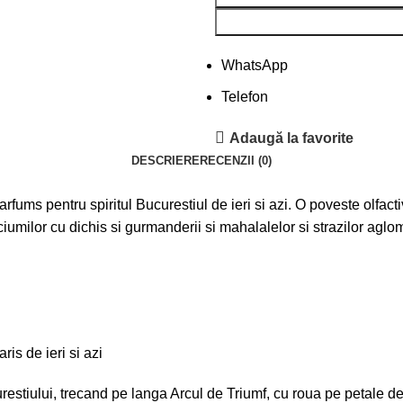
WhatsApp
Telefon
Adaugă la favorite
DESCRIERE
RECENZII (0)
Parfums
pentru spiritul Bucurestiul de ieri si azi. O poveste olfact
umilor cu dichis si gurmanderii si mahalalelor si strazilor aglo
ris de ieri si azi
restiului, trecand pe langa Arcul de Triumf, cu roua pe petale de t