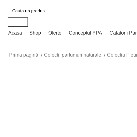
Transport gratuit pentru comenzi peste 400 lei
Search
Acasa
Shop
Oferte
Conceptul YPA
Calatorii Pa
Prima pagină
Colectii parfumuri naturale
Colectia Fle
-30%
Mareste imaginea