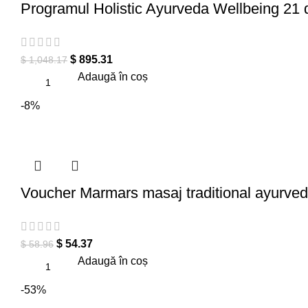
Programul Holistic Ayurveda Wellbeing 21 d
$
895.31
$
1,048.17
Adaugă în coș
-8%
Voucher Marmars masaj traditional ayurved
$
54.37
$
58.96
Adaugă în coș
-53%