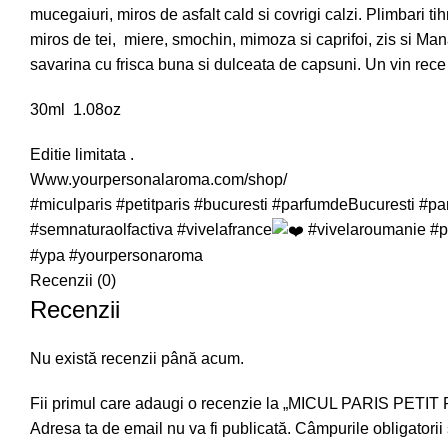
mucegaiuri, miros de asfalt cald si covrigi calzi. Plimbari t
miros de tei, miere, smochin, mimoza si caprifoi, zis si Ma
savarina cu frisca buna si dulceata de capsuni. Un vin rece
30ml 1.08oz
Editie limitata .
Www.yourpersonalaroma.com/shop/
#miculparis
#petitparis
#bucuresti
#parfumdeBucuresti
#pa
#semnaturaolfactiva
#vivelafrance
#vivelaroumanie
#p
#ypa
#yourpersonaroma
Recenzii (0)
Recenzii
Nu există recenzii până acum.
Fii primul care adaugi o recenzie la „MICUL PARIS PETIT
Adresa ta de email nu va fi publicată.
Câmpurile obligatorii