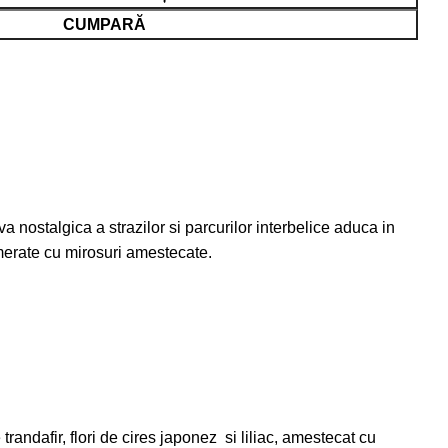
CUMPARĂ
iva nostalgica a strazilor si parcurilor interbelice aduca in
merate cu mirosuri amestecate.
randafir, flori de cires japonez si liliac, amestecat cu