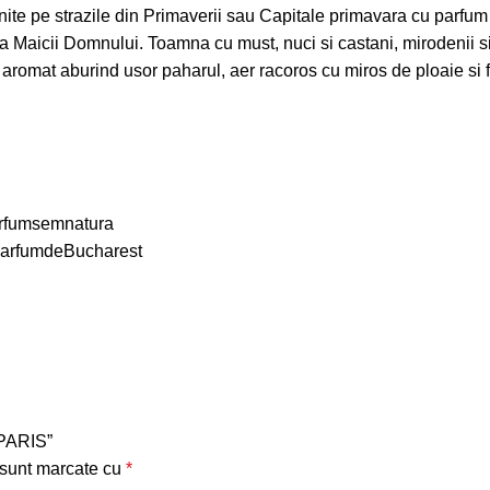
ihnite pe strazile din Primaverii sau Capitale primavara cu parfum
na Maicii Domnului. Toamna cu must, nuci si castani, mirodenii si
 aromat aburind usor paharul, aer racoros cu miros de ploaie si 
rfumsemnatura
arfumdeBucharest
 PARIS”
 sunt marcate cu
*