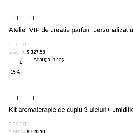
Atelier VIP de creatie parfum personalizat u
$
327.55
$
698.78
Adaugă în coș
-15%
Kit aromaterapie de cuplu 3 uleiuri+ umidi
$
120.10
$
141.94