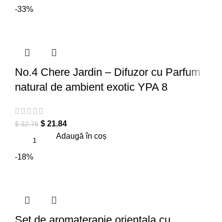
-33%
No.4 Chere Jardin – Difuzor cu Parfum
natural de ambient exotic YPA 8
$
21.84
$
32.76
Adaugă în coș
-18%
Set de aromaterapie orientala cu