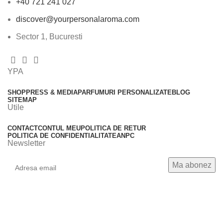
+40 721 241 027
discover@yourpersonalaroma.com
Sector 1, Bucuresti
YPA
SHOP
PRESS & MEDIA
PARFUMURI PERSONALIZATE
BLOG
SITEMAP
Utile
CONTACT
CONTUL MEU
POLITICA DE RETUR
POLITICA DE CONFIDENTIALITATE
ANPC
Newsletter